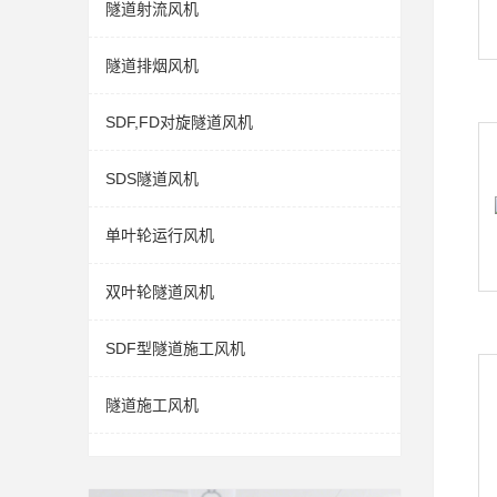
隧道射流风机
隧道排烟风机
SDF,FD对旋隧道风机
SDS隧道风机
单叶轮运行风机
双叶轮隧道风机
SDF型隧道施工风机
隧道施工风机