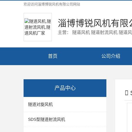
欢迎访问
淄博博锐风机有限公司
网站
淄博博锐风机有限
主营： 隧道风机 隧道射流风机 隧道
首页
公司介绍
产品中心
隧道对旋风机
SDS型隧道射流风机