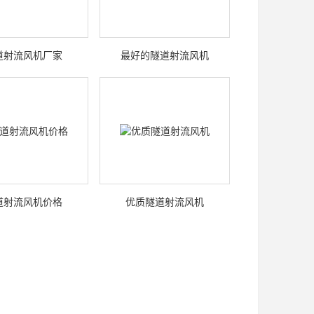
道射流风机厂家
最好的隧道射流风机
道射流风机价格
优质隧道射流风机