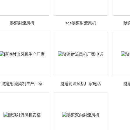
隧道射流风机
sds隧道射流风机
隧
隧道射流风机生产厂家
隧道射流风机厂家电话
隧