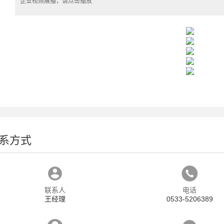
企业视频展播，请点击播放
系方式
联系人
电话
王经理
0533-5206389