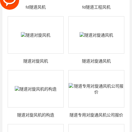
fd隧道风机
fd隧道工程风机
隧道对旋风机
隧道对旋通风机
隧道对旋风机的构造
隧道专用对旋通风机公司报价