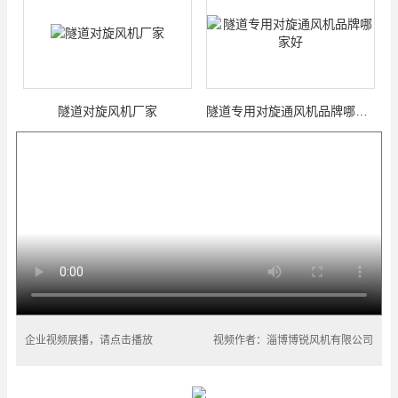
隧道对旋风机厂家
隧道专用对旋通风机品牌哪家好
企业视频展播，请点击播放
视频作者：淄博博锐风机有限公司